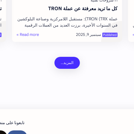
كل ما تريد معرفتة عن عملة TRON
تح
عملة TRON (TRX): مستقبل اللامركزية وصناعة البلوكشين
في السنوات الأخيرة، برزت العديد من العملات الرقمية
التي تهدف إلى تطوير البنية التحتية للتكنولوج…
أ
تابعونا على من